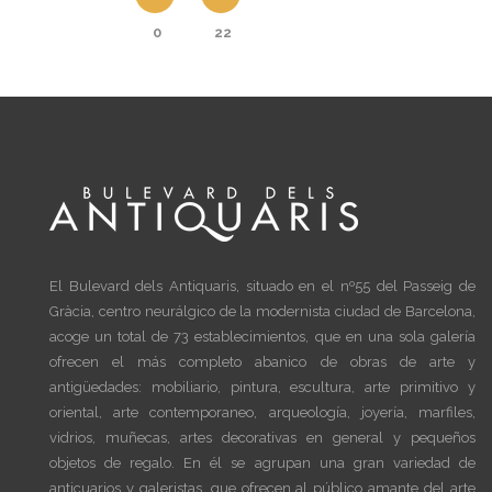
0
22
El Bulevard dels Antiquaris, situado en el nº55 del Passeig de
Gràcia, centro neurálgico de la modernista ciudad de Barcelona,
acoge un total de 73 establecimientos, que en una sola galería
ofrecen el más completo abanico de obras de arte y
antigüedades: mobiliario, pintura, escultura, arte primitivo y
oriental, arte contemporaneo, arqueología, joyería, marfiles,
vidrios, muñecas, artes decorativas en general y pequeños
objetos de regalo. En él se agrupan una gran variedad de
anticuarios y galeristas, que ofrecen al público amante del arte