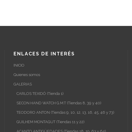
ENLACES DE INTERÉS
INICIO
Quienes somos
GALERIAS
CARLOS TEXIDÓ (Tienda 1)
SECON HAND WATCH G.M.T (Tiendas 8, 39 y 40)
TEODORO ANTON (Tiendas 9, 10, 12, 13, 16, 45, 46 y 73)
GUILHEM MONTAGUT (Tiendas 11 y 22)
ACANTO ANTIGÜEDADES (Tiendas 18, 19, 63 y 64)