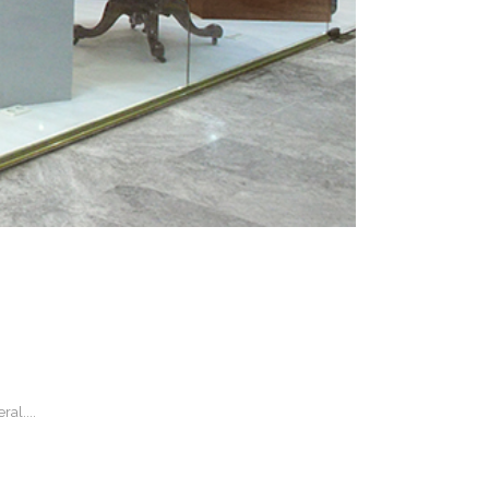
al....