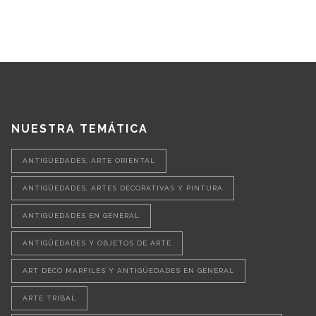
NUESTRA TEMÁTICA
ANTIGÜEDADES, ARTE ORIENTAL
ANTIGÜEDADES, ARTES DECORATIVAS Y PINTURA
ANTIGÜEDADES EN GENERAL
ANTIGÜEDADES Y OBJETOS DE ARTE
ART DECÓ MARFILES Y ANTIGÜEDADES EN GENERAL
ARTE TRIBAL