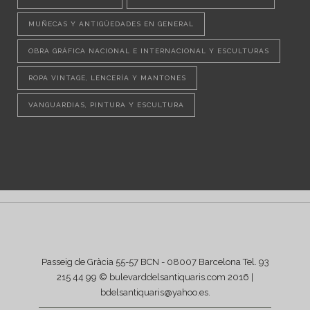
MUÑECAS Y ANTIGÜEDADES EN GENERAL
OBRA GRÁFICA NACIONAL E INTERNACIONAL Y ESCULTURAS
ROPA VINTAGE, LENCERÍA Y MANTONES
VANGUARDIAS, PINTURA Y ESCULTURA
Passeig de Gràcia 55-57 BCN - 08007 Barcelona Tel. 93
215 44 99 © bulevarddelsantiquaris.com 2016 |
bdelsantiquaris@yahoo.es
.