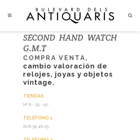
ES
EN
SECOND HAND WATCH
SECOND HAND WATCH G.M.T
G.M.T
COMPRA VENTA,
cambio valoración de
relojes, joyas y objetos
vintage.
TIENDAS
Nº 8 - 39 - 40
TELÉFONO 1
608 59 48 25
TELÉFONO 2