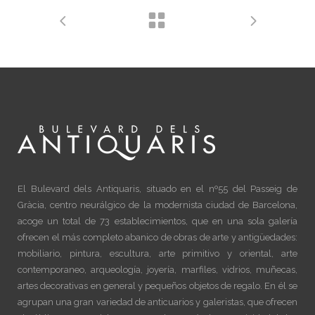
El Bulevard dels Antiquaris, situado en el nº55 del Passeig de
Gràcia, centro neurálgico de la modernista ciudad de Barcelona,
acoge un total de 73 establecimientos, que en una sola galería
ofrecen el más completo abanico de obras de arte y antigüedades:
mobiliario, pintura, escultura, arte primitivo y oriental, arte
contemporaneo, arqueología, joyería, marfiles, vidrios, muñecas,
artes decorativas en general y pequeños objetos de regalo. En él se
agrupan una gran variedad de anticuarios y galeristas, que ofrecen